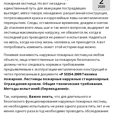
2
пожарная лестница. Но вот незадача -
2020
единственный путь для эвакуации пострадавших
выглядит, мягко говоря, ненадежно: расшатанная конструкция,
потрескавшаяся краска и коррозийные язвы на металлических
перекрытиях. Следы, оставленные временем, дождем и снегом.
До спасения всего лишь шаг и так много вопросов, выдержит ли
лестница максимальную нагрузку, не обвалится ли, когда в
последний раз проводился ее ремонт и испытания. Надеяться
на авось, когда на кону жизнь человека, не приходится. А вот
попробовать изменить сюжет этой истории еще можно.
Понимая значимость наружных пожарных лестниц на любом
объекте, лица ответственные за пожарную безопасность
должны четко следовать нормам и требованиям
предъявляемым к эксплуатации металлических конструкций и
четко прописанным в документе
«Р 53254-2009 Техника
пожарная. Лестницы пожарные наружные стационарные.
Ограждения кровли. Общие технические требования.
Методы испытаний (Переиздание)».
Так, например,
Важно знать,
что для длительного и
безопасного функционирования наружных пожарных лестниц
их необходимо испытывать не реже одного раза в пять лет и не
менее одного раза в год необходимо проводить обследование