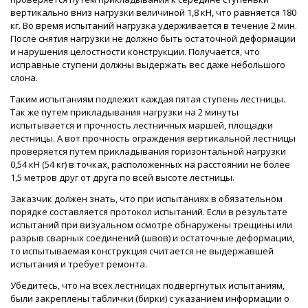
вертикально вниз нагрузки величиной 1,8 кН, что равняется 180
кг. Во время испытаний нагрузка удерживается в течение 2 мин.
После снятия нагрузки не должно быть остаточной деформации
и нарушения целостности конструкции. Получается, что
исправные ступени должны выдержать вес даже небольшого
слона.
Таким испытаниям подлежит каждая пятая ступень лестницы.
Так же путем прикладывания нагрузки на 2 минуты
испытывается и прочность лестничных маршей, площадки
лестницы. А вот прочность ограждения вертикальной лестницы
проверяется путем прикладывания горизонтальной нагрузки
0,54 кН (54 кг) в точках, расположенных на расстоянии не более
1,5 метров друг от друга по всей высоте лестницы.
Заказчик должен знать, что при испытаниях в обязательном
порядке составляется протокол испытаний. Если в результате
испытаний при визуальном осмотре обнаружены трещины или
разрыв сварных соединений (швов) и остаточные деформации,
то испытываемая конструкция считается не выдержавшей
испытания и требует ремонта.
Убедитесь, что на всех лестницах подвергнутых испытаниям,
были закреплены таблички (бирки) с указанием информации о